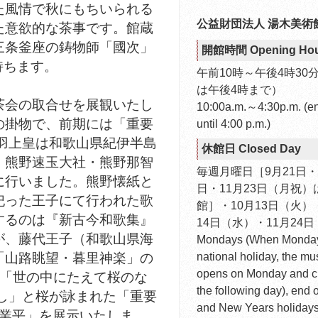
た風情で秋にもちいられる
公益財団法人 湯木美術
た意欲的な茶事です。館蔵
三条釜座の鋳物師「國次」
開館時間 Opening Hou
持ちます。
午前10時～午後4時30
は午後4時まで）
会の取合せを展観いたし
10:00a.m.～4:30p.m. (e
の掛物で、前期には「重要
until 4:00 p.m.)
羽上皇は和歌山県紀伊半島
休館日 Closed Day
・熊野速玉大社・熊野那智
毎週月曜日［9月21日・1
に行いました。熊野懐紙と
日・11月23日（月祝）
祀った王子にて行われた歌
館］・10月13日（火）
するのは『新古今和歌集』
14日（水）・11月24
が、藤代王子（和歌山県海
Mondays (When Monday
「山路眺望・暮里神楽」の
national holiday, the m
opens on Monday and c
は「世の中にたえて桜のな
the following day), end o
し」と桜が詠まれた「重要
and New Years holidays
原業平」を展示いたしま