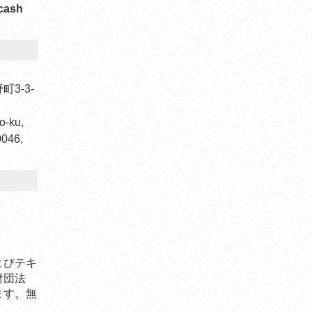
cash
3-3-
o-ku,
0046,
よびテキ
財団法
ます。無