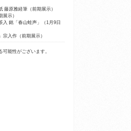
紙 藤原雅経筆（前期展示）
期展示）
茶入 銘「春山蛙声」（1月9日
草」宗入作（前期展示）
る可能性がございます。