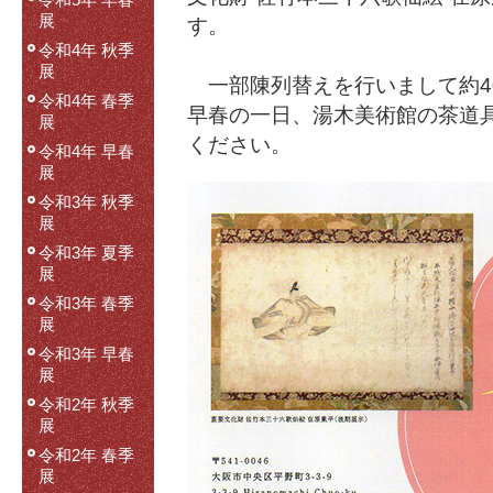
令和5年 早春
展
す。
令和4年 秋季
展
一部陳列替えを行いまして約4
令和4年 春季
早春の一日、湯木美術館の茶道
展
ください。
令和4年 早春
展
令和3年 秋季
展
令和3年 夏季
展
令和3年 春季
展
令和3年 早春
展
令和2年 秋季
展
令和2年 春季
展