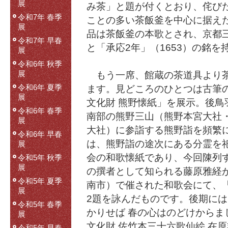
展
み茶」と題が付くとおり、侘び
令和7年 春季
ことの多い茶飯釜を中心に据え
展
品は茶飯釜の本歌とされ、京都
令和7年 早春
と「承応2年」（1653）の銘を
展
令和6年 秋季
展
もう一席、館蔵の茶道具より茶
令和6年 夏季
ます。見どころのひとつは古筆
展
文化財 熊野懐紙」を展示。後鳥
令和6年 春季
南部の熊野三山（熊野本宮大社
展
大社）に参詣する熊野詣を頻繁
令和6年 早春
は、熊野詣の途次にある分霊を
展
会の和歌懐紙であり、今回陳列
令和5年 秋季
展
の撰者として知られる藤原雅経
令和5年 夏季
南市）で催された和歌会にて、
展
2題を詠んだものです。後期に
令和5年 春季
かりせば 春の心はのどけからま
展
文化財 佐竹本三十六歌仙絵 在