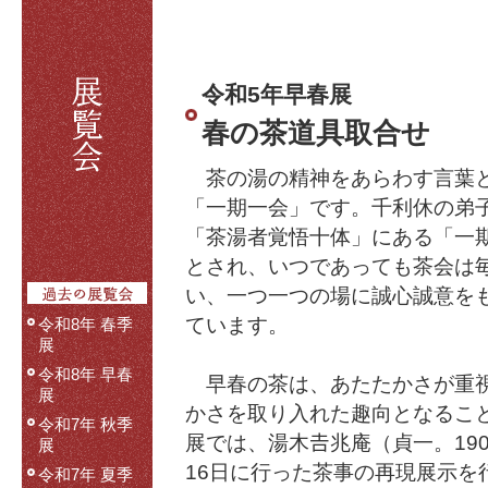
令和5年早春展
春の茶道具取合せ
茶の湯の精神をあらわす言葉と
「一期一会」です。千利休の弟
「茶湯者覚悟十体」にある「一
とされ、いつであっても茶会は
い、一つ一つの場に誠心誠意を
ています。
令和8年 春季
展
令和8年 早春
早春の茶は、あたたかさが重視
展
かさを取り入れた趣向となるこ
令和7年 秋季
展では、湯木𠮷兆庵（貞一。190
展
16日に行った茶事の再現展示を
令和7年 夏季