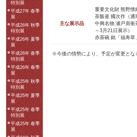
特別展
重要文化財 熊野懐
平成27年 春季
茶飯釜 國次作（通
展
主な展示品
中興名物 瀬戸肩衝
平成26年 秋季
～3月21日展示）
特別展
赤茶碗 銘「福寿
平成26年 夏季
展
平成26年 春季
※今後の情勢により、予定が変更とな
特別展
平成26年 春季
展
平成25年 秋季
特別展
平成25年 夏季
展
平成25年 春季
特別展
平成25年 春季
展