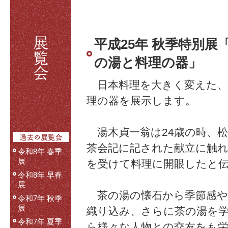
平成25年 秋季特別展
の湯と料理の器」
日本料理を大きく変えた、
理の器を展示します。
湯木貞一翁は24歳の時、松
茶会記に記された献立に触
令和8年 春季
展
を受けて料理に開眼したと
令和8年 早春
展
茶の湯の懐石から季節感や
令和7年 秋季
展
織り込み、さらに茶の湯を
令和7年 夏季
ら様々な人物との交友をも