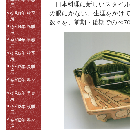
令和5年 早春
日本料理に新しいスタイル
展
の眼にかない、生涯をかけ
令和4年 秋季
展
数々を、前期・後期でのべ7
令和4年 春季
展
令和4年 早春
展
令和3年 秋季
展
令和3年 夏季
展
令和3年 春季
展
令和3年 早春
展
令和2年 秋季
展
令和2年 春季
展