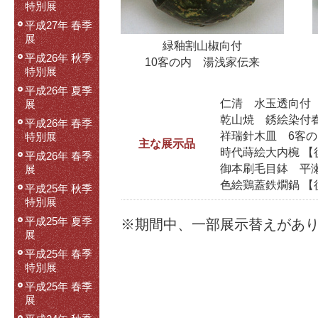
特別展
平成27年 春季
展
緑釉割山椒向付
平成26年 秋季
10客の内 湯浅家伝来
特別展
平成26年 夏季
仁清 水玉透向付
展
乾山焼 銹絵染付
平成26年 春季
祥瑞針木皿 6客の
特別展
主な展示品
時代蒔絵大内椀 【
平成26年 春季
御本刷毛目鉢 平
展
色絵鶏蓋鉄燗鍋 【
平成25年 秋季
特別展
平成25年 夏季
※期間中、一部展示替えがあ
展
平成25年 春季
特別展
平成25年 春季
展