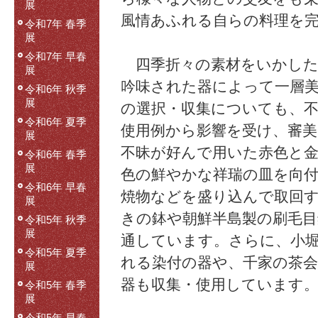
展
風情あふれる自らの料理を
令和7年 春季
展
令和7年 早春
四季折々の素材をいかした
展
吟味された器によって一層
令和6年 秋季
展
の選択・収集についても、
令和6年 夏季
使用例から影響を受け、審
展
不昧が好んで用いた赤色と
令和6年 春季
展
色の鮮やかな祥瑞の皿を向
令和6年 早春
焼物などを盛り込んで取回
展
きの鉢や朝鮮半島製の刷毛
令和5年 秋季
展
通しています。さらに、小
令和5年 夏季
れる染付の器や、千家の茶
展
器も収集・使用しています
令和5年 春季
展