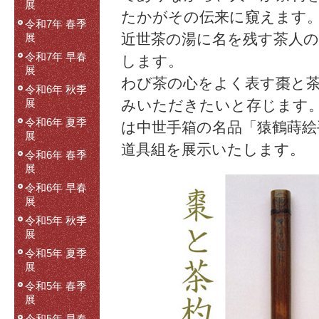
展
たかがその伝来に窺えます
令和7年 春季
近世茶の湯に名を残す茶人の
展
令和7年 早春
します。
展
わび茶の心をよく表す棗と
令和6年 秋季
みいただきたいと存じます
展
令和6年 夏季
は中世手箱の名品「猿鶴蒔絵
展
道具組を展示いたします。
令和6年 春季
展
令和6年 早春
展
令和5年 秋季
展
令和5年 夏季
展
令和5年 春季
展