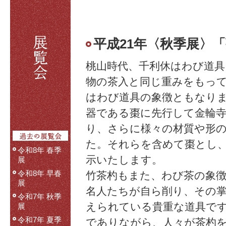
平成21年〈秋季展〉
桃山時代、千利休はわび道具
物の茶入と同じ重みをもっ
はわび道具の象徴ともなり
器である棗に先行して金輪
り、さらに様々の材質や形
た。それらを含めて棗とし、
令和8年 春季
示いたします。
展
令和8年 早春
竹茶杓もまた、わび茶の象
展
名人たちが自ら削り、その
令和7年 秋季
えられている貴重な道具で
展
令和7年 夏季
でありながら、人々が茶杓