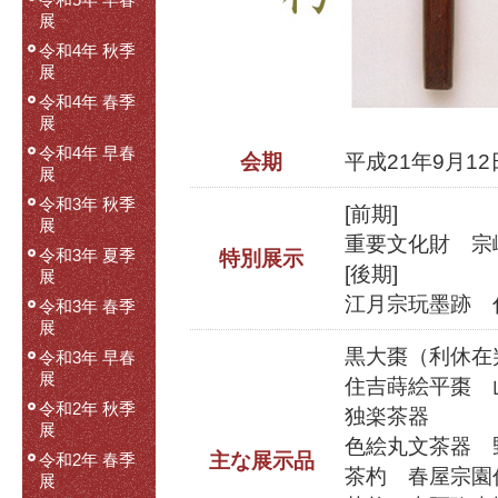
令和5年 早春
展
令和4年 秋季
展
令和4年 春季
展
令和4年 早春
会期
平成21年9月12日
展
令和3年 秋季
[前期]
展
重要文化財 宗
令和3年 夏季
特別展示
[後期]
展
江月宗玩墨跡 
令和3年 春季
展
黒大棗（利休在
令和3年 早春
展
住吉蒔絵平棗 
令和2年 秋季
独楽茶器
展
色絵丸文茶器 
主な展示品
令和2年 春季
茶杓 春屋宗園
展