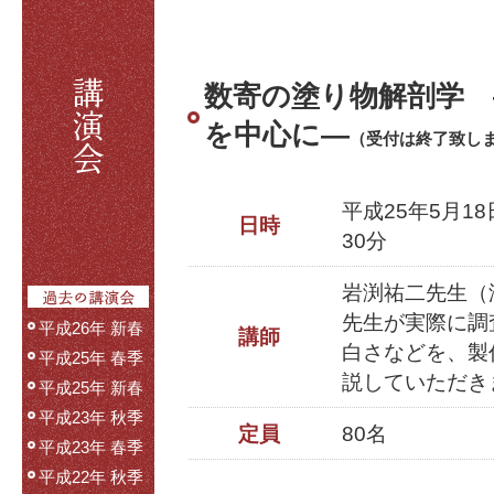
数寄の塗り物解剖学 
を中心に—
（受付は終了致し
平成25年5月1
日時
30分
岩渕祐二先生（
先生が実際に調
平成26年 新春
講師
白さなどを、製
平成25年 春季
説していただき
平成25年 新春
平成23年 秋季
定員
80名
平成23年 春季
平成22年 秋季